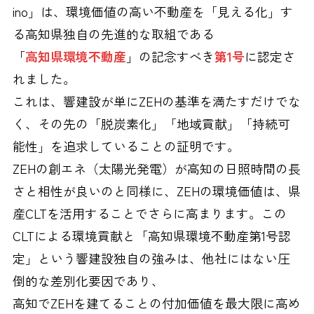
ino」は、環境価値の高い不動産を「見える化」す
る高知県独自の先進的な取組である
「
高知県環境不動産
」の記念すべき
第1号
に認定さ
れました。
これは、響建設が単にZEHの基準を満たすだけでな
く、その先の「脱炭素化」「地域貢献」「持続可
能性」を追求していることの証明です。
ZEHの創エネ（太陽光発電）が高知の日照時間の長
さと相性が良いのと同様に、ZEHの環境価値は、県
産CLTを活用することでさらに高まります。この
CLTによる環境貢献と「高知県環境不動産第1号認
定」という響建設独自の強みは、他社にはない圧
倒的な差別化要因であり、
高知でZEHを建てることの付加価値を最大限に高め