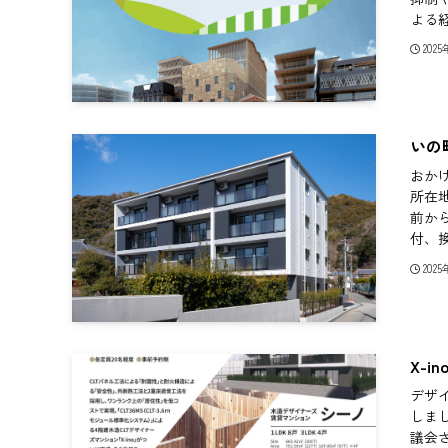
よる経
202
いの
おかげ
所在
前か
付、換
202
X-i
デザイ
しまし
議会