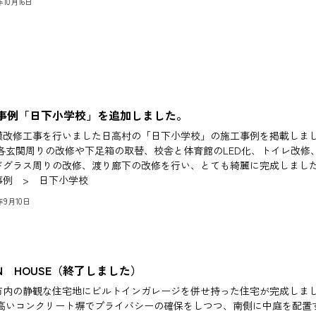
5年10月16日
事例「日下小学校」を追加しました。
模改修工事を行いました日高村の「日下小学校」の施工事例を掲載しま
 各玄関周りの改修や下足箱の取替、校舎と体育館のLED化、トイレ改修
ドグラス周りの改修、渡り廊下の改修を行い、とても綺麗に完成しまし
事例 > 日下小学校
5年9月10日
EN HOUSE（終了しました）
市内の静観な住宅地にビルトインガレージを併せ持った住宅が完成しま
 高いコンクリート塀でプライバシーの確保をしつつ、南側に中庭を配置