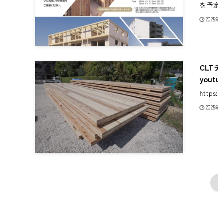
を予定
202
CL
you
http
202