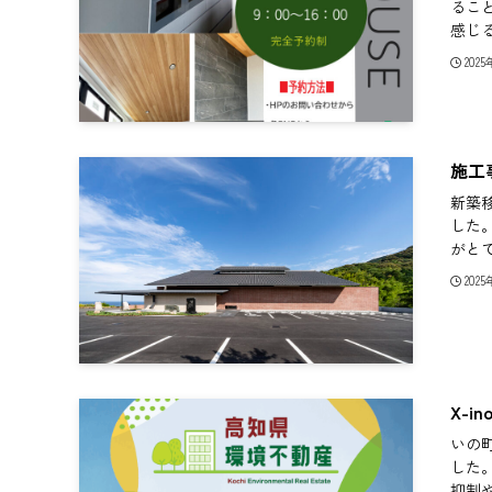
るこ
感じる
202
施工
新築
した
がと
202
X-
いの町
した
抑制