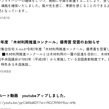
でプライバシーの確保をしつつ、南側に中庭を配置することにより、多
と通風を確保いたしました。風や光を感じ、季節を感じることのできる
となっています...
5年11月7日
7年度 「木材利用推進コンクール」優秀賞 受賞のお知らせ
集合住宅 X-inoが令和7年度「木材利用推進コンクール」優秀賞を受賞
。 ■木材利用推進コンクールとは木材利用の一層の促進を目的に、木材
進中央協議会が1993年（平成5年）から実施している全国表彰制度です。
特色ある木造施設...
5年10月28日
ルート動画 youtubeアップしました。
://youtu.be/jqrC44Nd4DY?si=fXGCRfXhY8uv-nHb