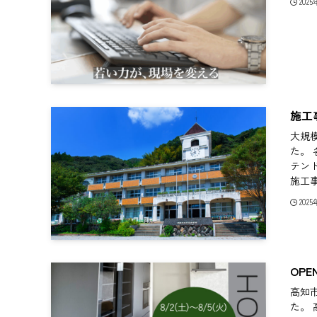
202
施工
大規
た。
テン
施工
202
OP
高知
た。