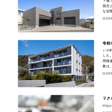
ト塀
採光
な空間
202
令和
いの町
した
用推
象は、
202
リク
https