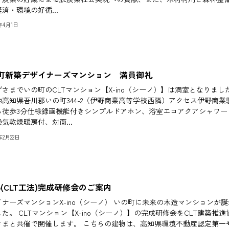
済・環境の好循...
5年4月1日
町新築デザイナーズマンション 満員御礼
さまでいの町のCLTマンション【X-ino（シーノ）】は満室となりまし
地高知県吾川郡いの町344-2（伊野商業高等学校西隣）アクセス伊野商業
ら徒歩3分仕様録画機能付きシンプルドアホン、浴室エコアクアシャワー
気乾燥暖房付、対面...
5年2月22日
no(CLT工法)完成研修会のご案内
ナーズマンションX-ino（シーノ） いの町に未来の木造マンションが誕
た。 CLTマンション【X-ino（シーノ）】の完成研修会をCLT建築推進
さまと共催で開催します。 こちらの建物は、高知県環境不動産認定第一