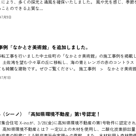
とにより、多くの採光と通風を確保いたしました。 風や光を感じ、季節
ことのできる上質な...
5年7月9日
事例「なかとさ美術館」を追加しました。
移転工事を行いました中土佐町の「なかとさ美術館」の施工事例を掲載
。 土佐湾を望む小々草の丘に移転し、海の青とレンガの赤のコントラス
ても綺麗な建物です。ぜひご覧ください。 施工事例 > なかとさ美術
5年7月1日
ino（シーノ） 「高知県環境不動産」第1号認定！
集合住宅 X-inoが、3/28(金)に高知県環境不動産の第1号物件に認定さ
。 高知県環境不動産とは？ 一定以上の木材を使用し、二酸化炭素排出量
や炭素の貯蔵による脱炭素社会実現への貢献、また、木材利用と森林整