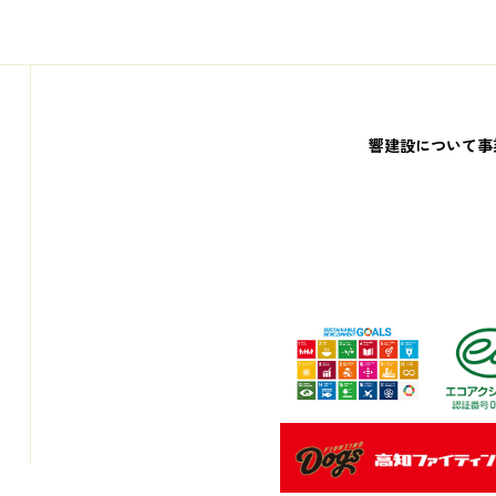
響建設について
事