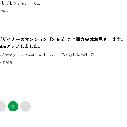
しております。 ・C...
5年2月22日
Tデザイナーズマンション【X-ino】CLT建方完成お見せします
tubeアップしました。
s://www.youtube.com/watch?v=bHWZRyiKSaw&t=2s
5年1月30日
1
2
3