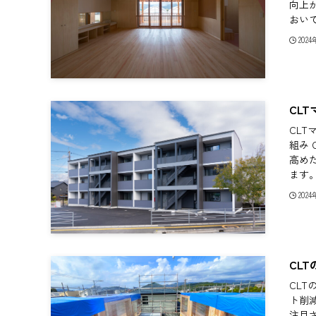
向上
おいて
202
CL
CL
組み 
高め
ます。
202
CL
CL
ト削
注目