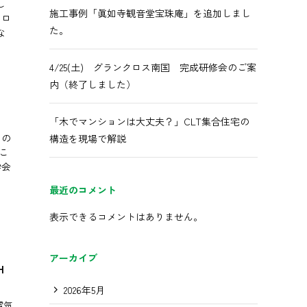
し
施工事例「眞如寺観音堂宝珠庵」を追加しまし
クロ
た。
な
4/25(土) グランクロス南国 完成研修会のご案
内（終了しました）
「木でマンションは大丈夫？」CLT集合住宅の
くの
構造を現場で解説
こ
学会
最近のコメント
表示できるコメントはありません。
アーカイブ
H
2026年5月
電気