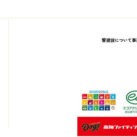
響建設について
事