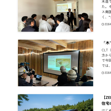
木造
た。そ
ス南
く、“
202
「木
CLT
方か
で今
では、
202
【Z
住宅
はじ