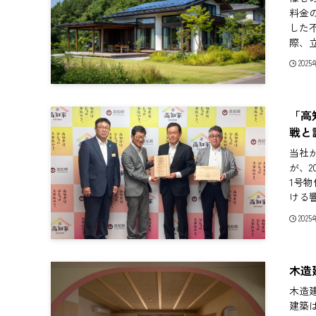
料金
した
際、立
202
「高
戦と
当社が
が、2
1号
ける響
202
木造
木造
建築