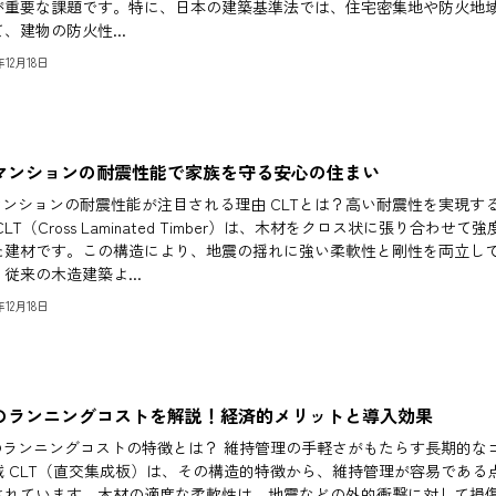
が重要な課題です。特に、日本の建築基準法では、住宅密集地や防火地
、建物の防火性...
4年12月18日
Tマンションの耐震性能で家族を守る安心の住まい
Tマンションの耐震性能が注目される理由 CLTとは？高い耐震性を実現す
CLT（Cross Laminated Timber）は、木材をクロス状に張り合わせて強
た建材です。この構造により、地震の揺れに強い柔軟性と剛性を両立し
従来の木造建築よ...
4年12月18日
Tのランニングコストを解説！経済的メリットと導入効果
Tのランニングコストの特徴とは？ 維持管理の手軽さがもたらす長期的な
減 CLT（直交集成板）は、その構造的特徴から、維持管理が容易である
されています。木材の適度な柔軟性は、地震などの外的衝撃に対して損