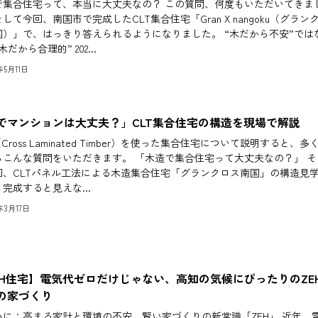
で集合住宅って、本当に大丈夫なの？ この質問、何度もいただいてきま
して今回、南国市で完成したCLT集合住宅「Gran X nangoku（グラン
国）」で、はっきり答えられるようになりました。 “木だから不安”では
木だから合理的” 202...
6年5月11日
でマンションは大丈夫？」CLT集合住宅の構造を現場で解説
（Cross Laminated Timber）を使った集合住宅について説明すると、多
らこんな質問をいただきます。 「木造で集合住宅って大丈夫なの？」 そ
回、CLTパネル工法による木造集合住宅「グランクロス南国」の構造見
完成すると見えな...
6年3月17日
EH住宅】電気代ゼロだけじゃない、高知の気候にぴったりのZE
の家づくり
めに：高まる家計と環境の不安、賢い家づくりの新常識「ZEH」 近年、