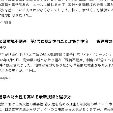
の高騰や異常気象のニュースに触れるたび、家計や地球環境の未来に漠
不安を感じている人々は少なくないでしょう。特に、家づくりを検討す
地や間取りだけで...
5年11月18日
知県環境不動産」第1号に認定されたCLT集合住宅──響建設の
誇り
手がけたCLTパネル工法の純木造4階建て集合住宅「X-ino（シーノ）」
025年3月28日、高知県の新たな取り組み「環境不動産」制度の記念すべ
物件に認定されました。地域密着型でありながら革新的な技術を取り入れ
建設の実力が、今回...
5年6月26日
建築の防火性を高める最新技術と選び方
建築における防火性の重要性 防火性を高める理由と法規制のポイント 木
は、自然素材の温かみやデザインの自由度から人気がありますが、防火