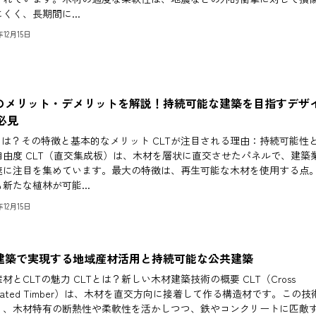
くく、長期間に...
4年12月15日
Tのメリット・デメリットを解説！持続可能な建築を目指すデザ
必見
Tとは？その特徴と基本的なメリット CLTが注目される理由：持続可能性
自由度 CLT（直交集成板）は、木材を層状に直交させたパネルで、建築
速に注目を集めています。最大の特徴は、再生可能な木材を使用する点
新たな植林が可能...
4年12月15日
T建築で実現する地域産材活用と持続可能な公共建築
材とCLTの魅力 CLTとは？新しい木材建築技術の概要 CLT（Cross
inated Timber）は、木材を直交方向に接着して作る構造材です。この技
り、木材特有の断熱性や柔軟性を活かしつつ、鉄やコンクリートに匹敵