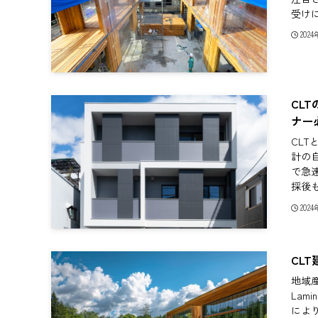
受けに
202
CL
ナー
CL
計の
で急
採後も
202
CL
地域産
Lam
によ